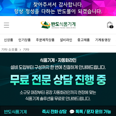
0
신상품
인기상품
주문제작상품
설비라인
중고제품
기계동영상
기타 소모품
기타