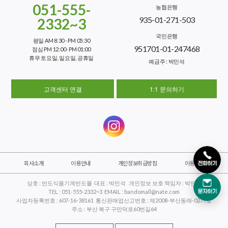
051-555-
농협은행
935-01-271-503
2332~3
국민은행
평일 AM 8:30 - PM 05:30
951701-01-247468
점심 PM 12:00- PM 01:00
휴무 토요일, 일요일, 공휴일
예금주 : 박민석
고객센터 연결
1:1 문의하기
회사소개
이용안내
개인정보취급방침
이용약관
상호 : 반도식품기계반도몰 대표 : 박민석 개인정보 보호 책임자 : 박민석
TEL : 051-555-2332~3 EMAIL : bandomall@nate.com
사업자등록번호 : 607-16-38161 통신판매업신고번호 : 제2008-부산동래-0279호
주소 : 부산 북구 구만덕로60번길64