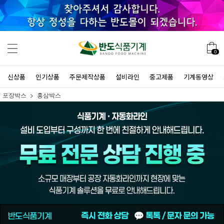
0
신상품
인기상품
주문제작상품
설비라인
중고제품
기계동영상
포장박스
홍삼박스