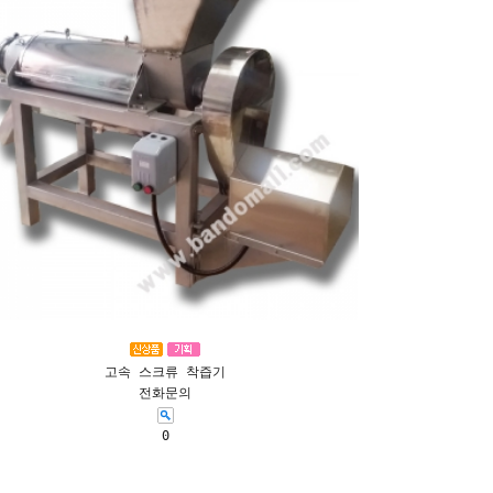
고속 스크류 착즙기
전화문의
0