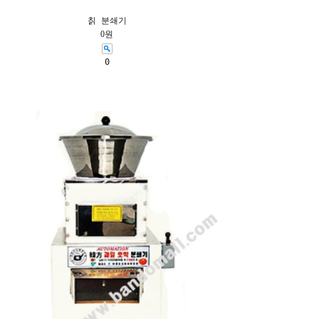
칡 분쇄기
0원
0