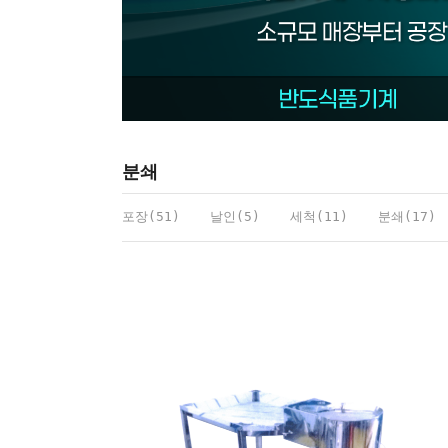
분쇄
포장(51)
날인(5)
세척(11)
분쇄(17)