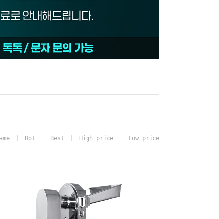
ame
Hot
Best
High price
Low price