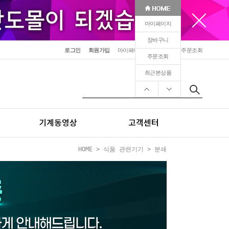
마이페이지
장바구니
로그인
회원가입
마이페이지
장바구니
주문조회
주문조회
최근본상품
기계동영상
고객센터
HOME
>
식품 관련기기
>
분쇄