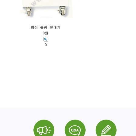
회전 롤링 분쇄기
0원
0