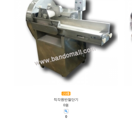
직각원반절단기
0원
0