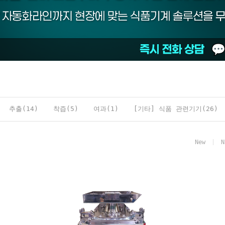
추출(14)
착즙(5)
여과(1)
[기타] 식품 관련기기(26)
New
N