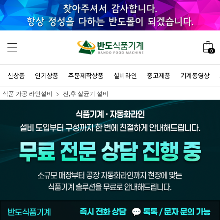
0
신상품
인기상품
주문제작상품
설비라인
중고제품
기계동영상
식품 가공 라인설비
전,후 살균기 설비