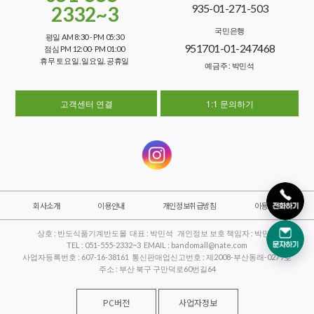
935-01-271-503
2332~3
국민은행
평일 AM 8:30 - PM 05:30
951701-01-247468
점심 PM 12:00- PM 01:00
휴무 토요일, 일요일, 공휴일
예금주 : 박민석
고객센터 연결
1:1 문의하기
회사소개
이용안내
개인정보취급방침
이용약관
상호 : 반도식품기계반도몰 대표 : 박민석 개인정보 보호 책임자 : 박민석
TEL : 051-555-2332~3 EMAIL : bandomall@nate.com
사업자등록번호 : 607-16-38161 통신판매업신고번호 : 제2008-부산동래-0279호
주소 : 부산 북구 구만덕로60번길64
PC버전
사업자정보