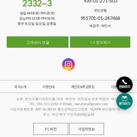
935-01-271-503
2332~3
국민은행
평일 AM 8:30 - PM 05:30
951701-01-247468
점심 PM 12:00- PM 01:00
휴무 토요일, 일요일, 공휴일
예금주 : 박민석
고객센터 연결
1:1 문의하기
회사소개
이용안내
개인정보취급방침
이용약관
상호 : 반도식품기계반도몰 대표 : 박민석 개인정보 보호 책임자 : 박민석
TEL : 051-555-2332~3 EMAIL : bandomall@nate.com
사업자등록번호 : 607-16-38161 통신판매업신고번호 : 제2008-부산동래-0279호
주소 : 부산 북구 구만덕로60번길64
PC버전
사업자정보