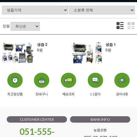
정렬
생즙 2
생즙 1
0원
0원
최근본상품
장바구니
배송조회
1:1문의
공지사항
CUSTOMER CENTER
BANK INFO
051-555-
농협은행