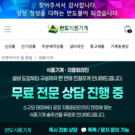
0
신상품
인기상품
주문제작상품
설비라인
중고제품
기계동영상
프랜차이즈 및 창업
생즙가게