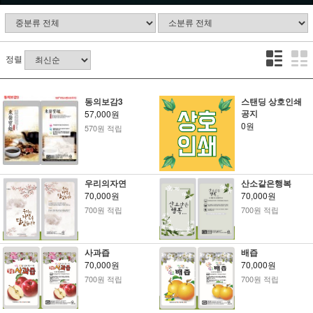
정렬
동의보감3
스탠딩 상호인쇄
공지
57,000원
0원
570원 적립
우리의자연
산소같은행복
70,000원
70,000원
700원 적립
700원 적립
사과즙
배즙
70,000원
70,000원
700원 적립
700원 적립