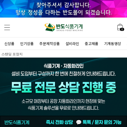
0
신상품
인기상품
주문제작상품
설비라인
중고제품
기계동영상
스탠딩 포장지