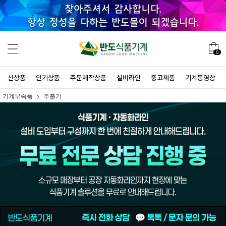
0
신상품
인기상품
주문제작상품
설비라인
중고제품
기계동영상
기계부속품
추출기