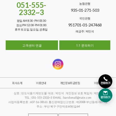
051-555-
농협은행
935-01-271-503
2332~3
국민은행
평일 AM 8:30 - PM 05:30
951701-01-247468
점심 PM 12:00- PM 01:00
휴무 토요일, 일요일, 공휴일
예금주 : 박민석
고객센터 연결
1:1 문의하기
회사소개
이용안내
개인정보취급방침
이용약관
상호 : 반도식품기계반도몰 대표 : 박민석 개인정보 보호 책임자 : 박민석
TEL : 051-555-2332~3 EMAIL : bandomall@nate.com
사업자등록번호 : 607-16-38161 통신판매업신고번호 : 제2008-부산동래-0279호
주소 : 부산 북구 구만덕로60번길64