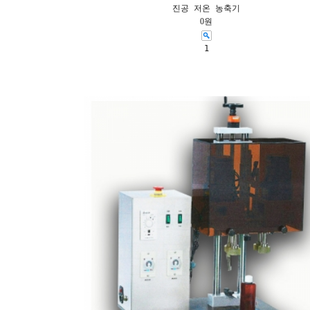
진공 저온 농축기
0원
1