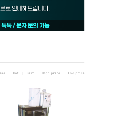
ame
Hot
Best
High price
Low price