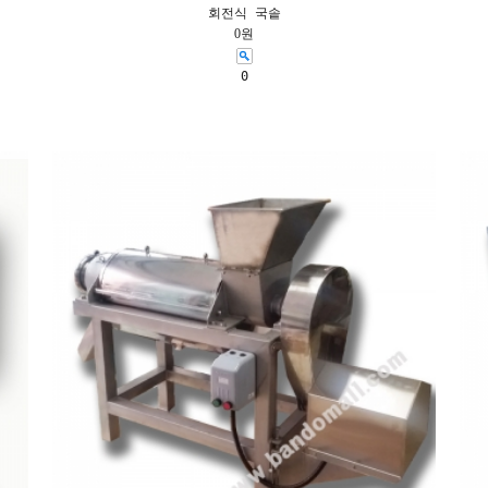
회전식 국솥
0원
0