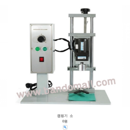
캡핑기 소
0원