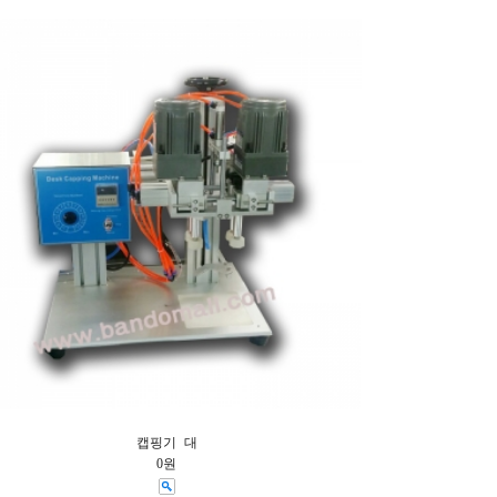
캡핑기 대
0원