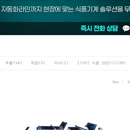
추출(14)
착즙(5)
여과(1)
[기타] 식품 관련기기(26)
New
N