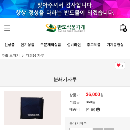
0
신상품
인기상품
주문제작상품
설비라인
중고제품
기계동영상
추출 보자기
다회용 자루
2
분쇄기자루
36,000
상품가
원
적립금
360원
배송비
(착불)
분쇄기자루