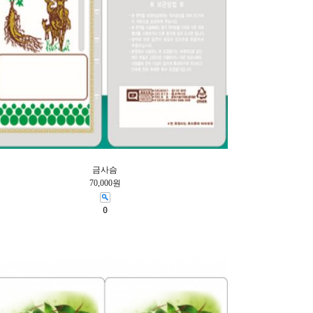
금사슴
70,000원
0