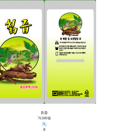
칡즙
70,000원
0