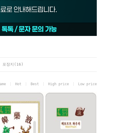
 포장지(16)
ame
Hot
Best
High price
Low price