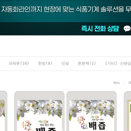
과채류(10)
한방(8)
민방
튼튼팩(1)
[기타] 스탠딩
New
N