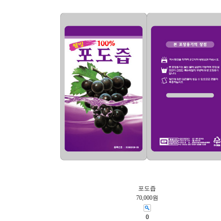
포도즙
70,000원
0