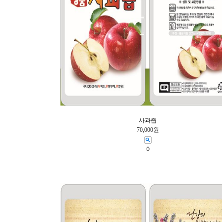
사과즙
70,000원
0