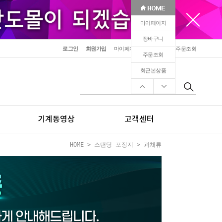
마이페이지
장바구니
로그인
회원가입
마이페이지
장바구니
주문조회
주문조회
최근본상품
기계동영상
고객센터
HOME
>
스탠딩 포장지
>
과채류