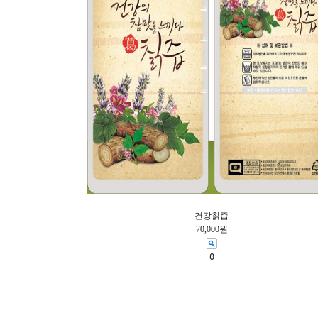
건강칡즙
70,000원
0