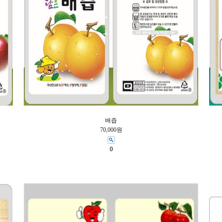
배즙
70,000원
0