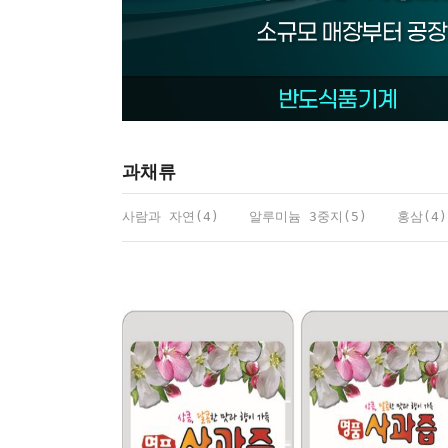
과채류
사람과 자연(4)
알루미늄 3중지(5)
홍삼(4)