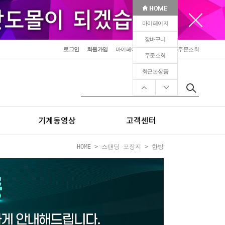
마이페이지
장바구니
로그인
회원가입
마이페이지
장바구니
주문조회
주문조회
최근본상품
기계동영상
고객센터
HOME
>
스탠딩 포장지
>
한방