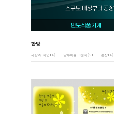
한방
사람과 자연(4)
알루미늄 3중지(5)
홍삼(4)