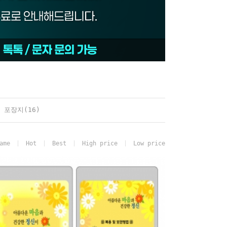
 포장지(16)
ame
Hot
Best
High price
Low price