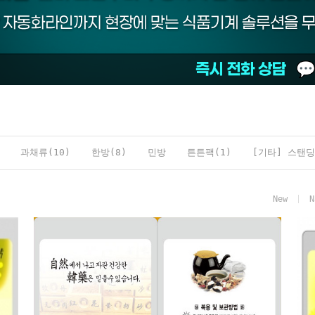
과채류(10)
한방(8)
민방
튼튼팩(1)
[기타] 스탠딩
New
N