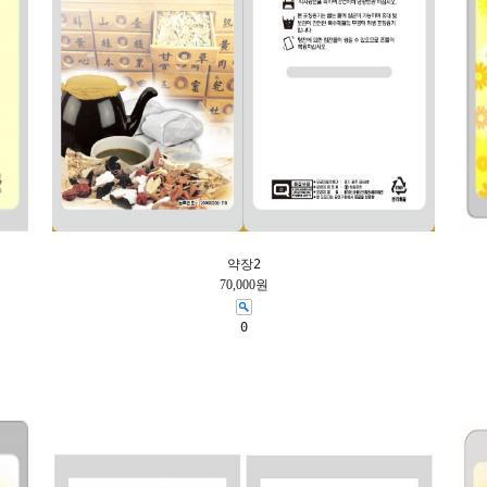
약장2
70,000원
0