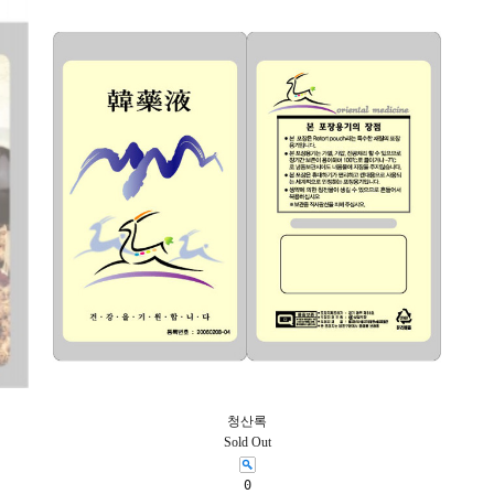
청산록
Sold Out
0