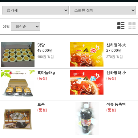
정렬
맛당
신하명약-大
49,000원
27,000원
490원 적립
270원 적립
흑마늘6kg
신하명약-小
(품절)
(품절)
토종
석류 농축액
(품절)
(품절)