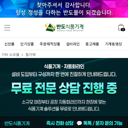
0
신상품
인기상품
주문제작상품
설비라인
중고제품
기계동영상
기타 소모품
첨가제