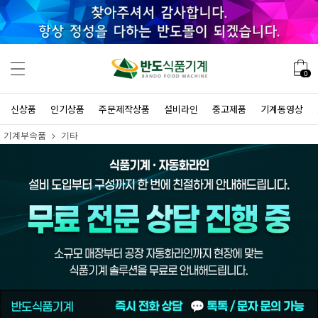
0
신상품
인기상품
주문제작상품
설비라인
중고제품
기계동영상
기계부속품
기타