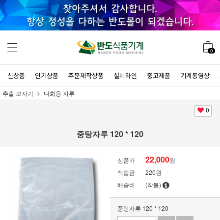
0
신상품
인기상품
주문제작상품
설비라인
중고제품
기계동영상
추출 보자기
다회용 자루
0
중탕자루 120 * 120
22,000
상품가
원
적립금
220원
배송비
(착불)
중탕자루 120 * 120