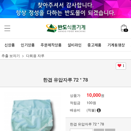
0
신상품
인기상품
주문제작상품
설비라인
중고제품
기계동영상
추출 보자기
다회용 자루
1
한겹 유압자루 72 * 78
10,000
상품가
원
적립금
100원
배송비
(착불)
한겹 유압자루 72 * 78