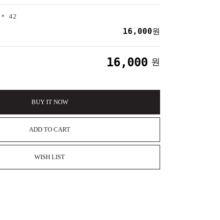
* 42
16,000
원
16,000
원
BUY IT NOW
ADD TO CART
WISH LIST