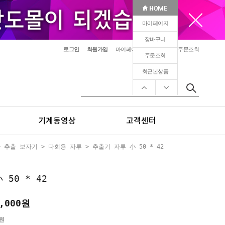
마이페이지
장바구니
로그인
회원가입
마이페이지
장바구니
주문조회
주문조회
최근본상품
기계동영상
고객센터
>
추출 보자기
>
다회용 자루
> 추출기 자루 小 50 * 42
50 * 42
,000
원
0원