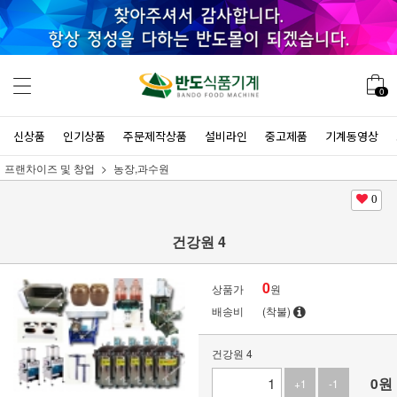
0
신상품
인기상품
주문제작상품
설비라인
중고제품
기계동영상
프랜차이즈 및 창업
농장,과수원
0
건강원 4
0
상품가
원
배송비
(착불)
건강원 4
0
원
+1
-1