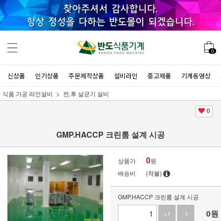
0
신상품
인기상품
주문제작상품
설비라인
중고제품
기계동영상
식품 가공 라인설비
전,후 살균기 설비
0
GMP.HACCP 크린룸 설계 시공
0
상품가
원
배송비
(착불)
GMP.HACCP 크린룸 설계 시공
0
원
+1
-1