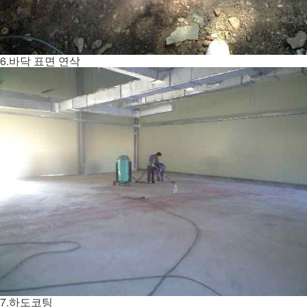
6.바닥 표면 연삭
7.하도코팅