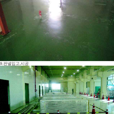
9.판넬입고,시공