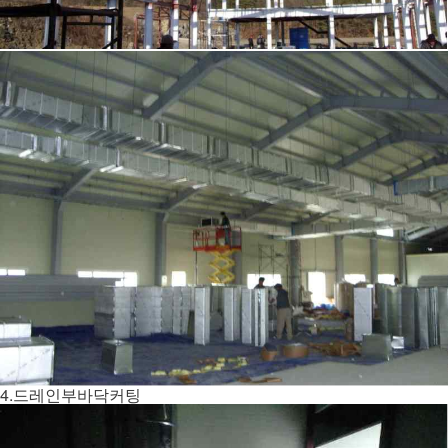
4.드레인부바닥커팅