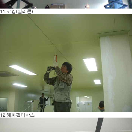
11.코킹(실리콘)
12.헤파필터박스