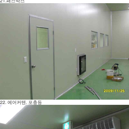
21.패스박스
22. 에어커텐. 포충등