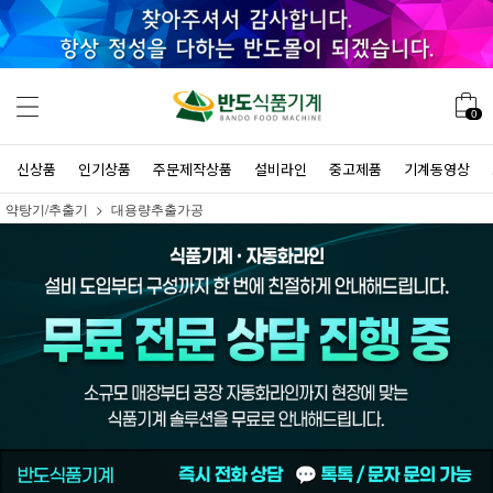
0
신상품
인기상품
주문제작상품
설비라인
중고제품
기계동영상
약탕기/추출기
대용량추출가공