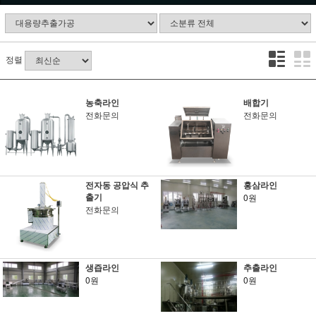
정렬
농축라인
배합기
전화문의
전화문의
전자동 공압식 추
홍삼라인
출기
0원
전화문의
생즙라인
추출라인
0원
0원