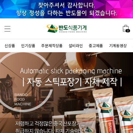
0
신상품
인기상품
주문제작상품
설비라인
중고제품
기계동영상