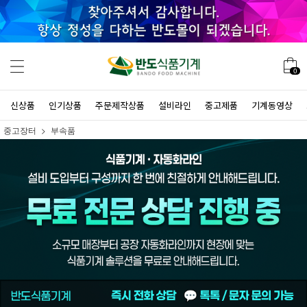
0
신상품
인기상품
주문제작상품
설비라인
중고제품
기계동영상
중고장터
부속품