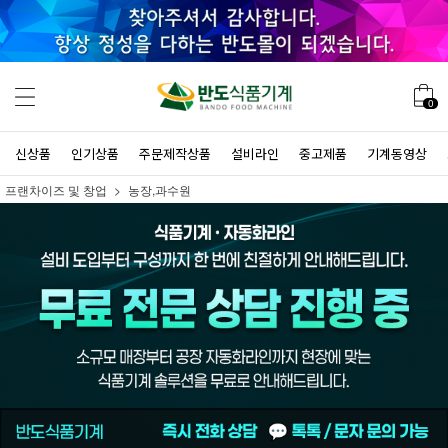
0
신상품
인기상품
주문제작상품
설비라인
중고제품
기계동영상
프랜차이즈 및 창업
농장,과수원