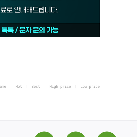
ame
Hot
Best
High price
Low price