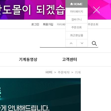
마이페이지
장바구니
로그인
회원가입
마이페이지
장바구니
주문조회
주문조회
최근본상품
기계동영상
고객센터
HOME
>
주문제작
>
기계