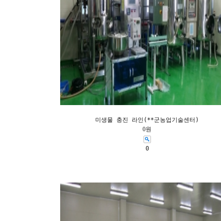
미생물 충진 라인(**군농업기술센터)
0원
0