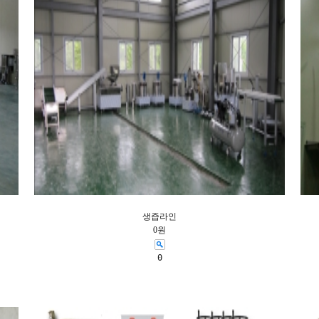
생즙라인
0원
0