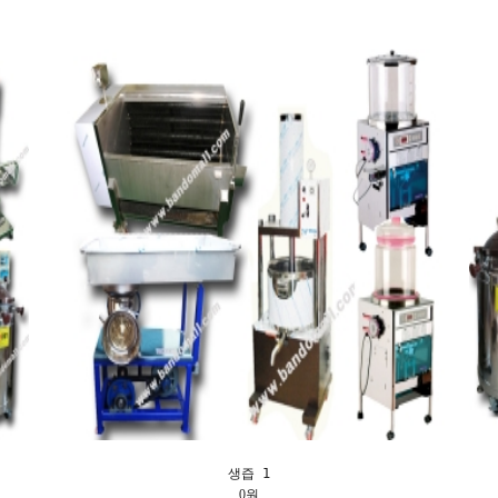
생즙 1
0원