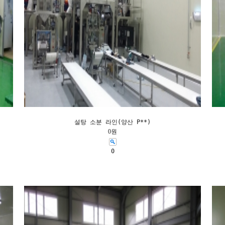
설탕 소분 라인(양산 P**)
0원
0