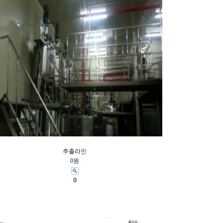
추출라인
0원
0