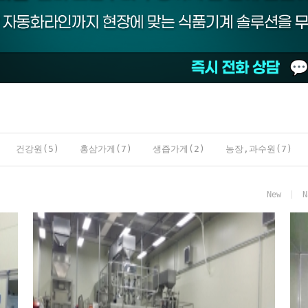
건강원(5)
홍삼가게(7)
생즙가게(2)
농장,과수원(7)
New
N