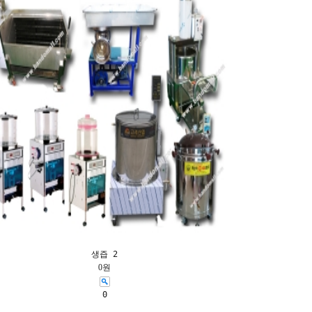
생즙 2
0원
0