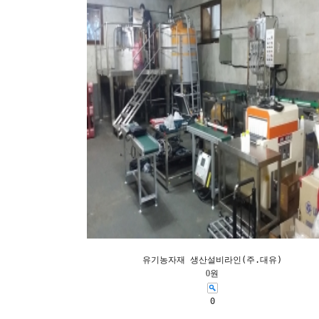
유기농자재 생산설비라인(주.대유)
0원
0