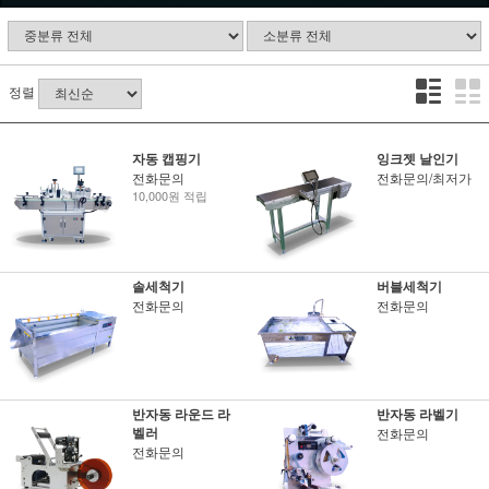
정렬
자동 캡핑기
잉크젯 날인기
전화문의
전화문의/최저가
10,000원 적립
솔세척기
버블세척기
전화문의
전화문의
반자동 라운드 라
반자동 라벨기
벨러
전화문의
전화문의