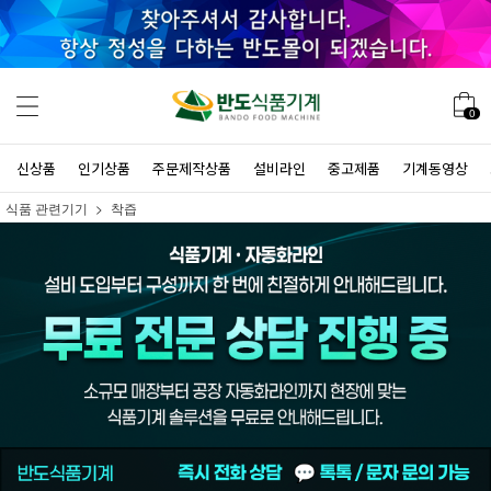
0
신상품
인기상품
주문제작상품
설비라인
중고제품
기계동영상
식품 관련기기
착즙