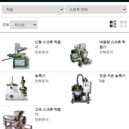
정렬
신형 스크류 착즙
대용량 스크류 착
기
즙기
전화문의
전화문의
농축기
진공 저온 농축기
전화문의
0원
고속 스크류 착즙
기
전화문의