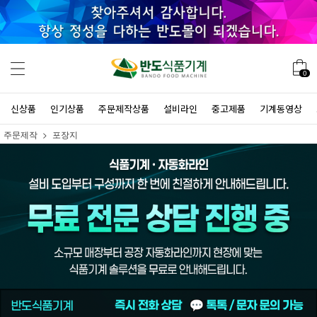
0
신상품
인기상품
주문제작상품
설비라인
중고제품
기계동영상
주문제작
포장지