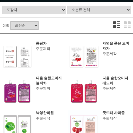
정렬
통단차
자연을 품은 오미
자차
주문제작
주문제작
다올 솔향오미자
다올 솔향오미자
블랙차
레드차
주문제작
주문제작
낙영한의원
굿뜨래 사과즙
주문제작
주문제작