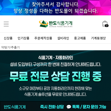
0
신상품
인기상품
주문제작상품
설비라인
중고제품
기계동영상
약탕기/추출기