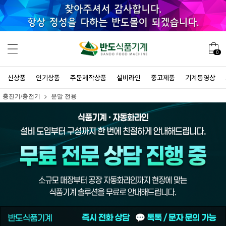
0
신상품
인기상품
주문제작상품
설비라인
중고제품
기계동영상
충진기/충전기
분말 전용