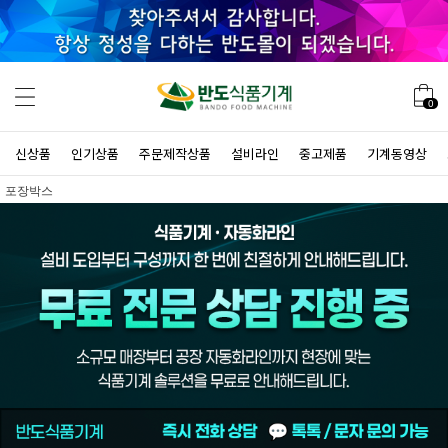
0
신상품
인기상품
주문제작상품
설비라인
중고제품
기계동영상
포장박스