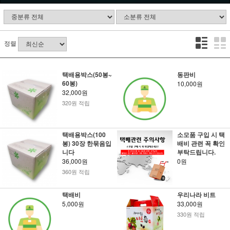
정렬
택배용박스(50봉~
동판비
60봉)
10,000원
32,000원
320원 적립
택배용박스(100
소모품 구입 시 택
봉) 30장 한묶음입
배비 관련 꼭 확인
니다
부탁드립니다.
36,000원
0원
360원 적립
택배비
우리나라 비트
5,000원
33,000원
330원 적립