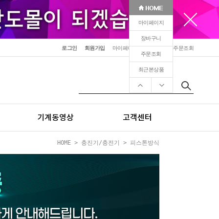
마이페이지
장바구니
로그인
회원가입
마이페이지
장바구니
주문조회
주문조회
최근본상품
기계동영상
고객센터
HOME
>
충진기/충전기
>
피스톤방식