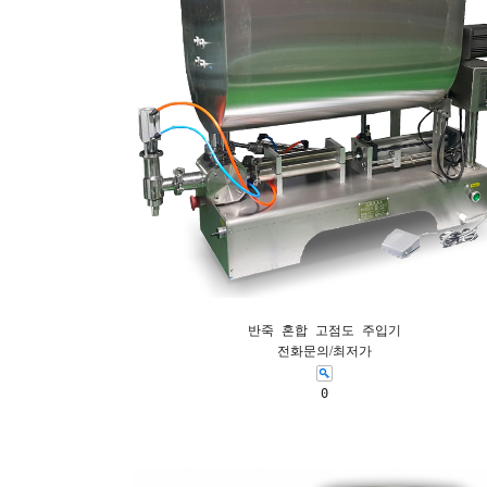
반죽 혼합 고점도 주입기
전화문의/최저가
0