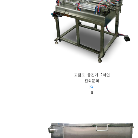
고점도 충진기 2라인
전화문의
0