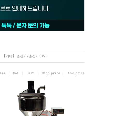
[기타] 충진기/충전기(35)
ame
Hot
Best
High price
Low price