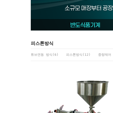
피스톤방식
튜브연동 방식(6)
피스톤방식(12)
중량제어 