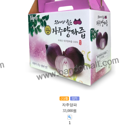
자주양파
33,000원
1