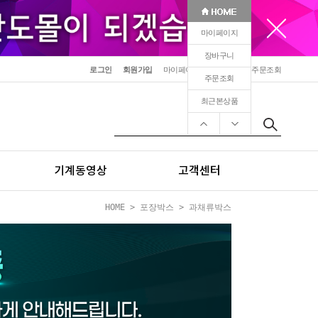
마이페이지
장바구니
로그인
회원가입
마이페이지
장바구니
주문조회
주문조회
최근본상품
기계동영상
고객센터
HOME
>
포장박스
>
과채류박스