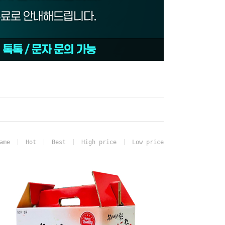
ame
Hot
Best
High price
Low price