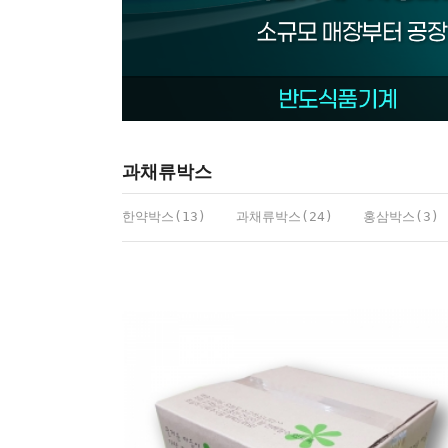
과채류박스
한약박스(13)
과채류박스(24)
홍삼박스(3)