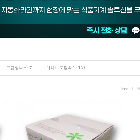
고급형박스(7)
[기타] 포장박스(13)
New
N