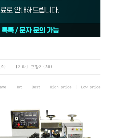
9)
[기타] 포장기(36)
ame
Hot
Best
High price
Low price