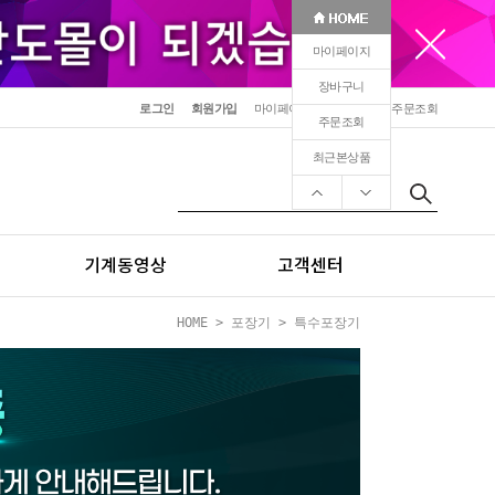
마이페이지
장바구니
로그인
회원가입
마이페이지
장바구니
주문조회
주문조회
최근본상품
기계동영상
고객센터
HOME
>
포장기
>
특수포장기